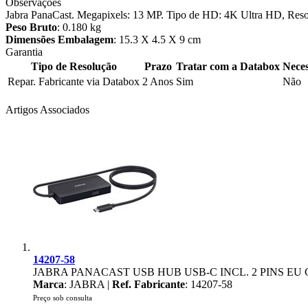
Observações
Jabra PanaCast. Megapixels: 13 MP. Tipo de HD: 4K Ultra HD, Resol
Peso Bruto
: 0.180 kg
Dimensões Embalagem
: 15.3 X 4.5 X 9 cm
Garantia
Tipo de Resolução
Prazo
Tratar com a Databox
Neces
Repar. Fabricante via Databox
2 Anos
Sim
Não
Artigos Associados
14207-58
JABRA PANACAST USB HUB USB-C INCL. 2 PINS E
Marca
: JABRA |
Ref. Fabricante
: 14207-58
Preço sob consulta