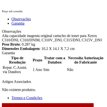
Preço sob consulta
Observações
Garantia
Observações
Alta capacidade magenta original cartucho de toner para Xerox
C310/DNI, C310/DNIM, C310V_DNI, C315/DNI, C315V_DNI
Peso Bruto
: 0.287 kg
Dimensões Embalagem
: 10.2 X 14.1 X 7.2 cm
Garantia
Tipo de
Tratar com a
Necessita Autorização
Prazo
Resolução
Databox
do Fabricante
Repar. C.Assist.
1 Ano
Sim
Não
via Databox
Artigos Associados
Não existem produtos.
Termos e Condições
2026 © DATABOX - Informática, S.A. |
Criado por
Alidata