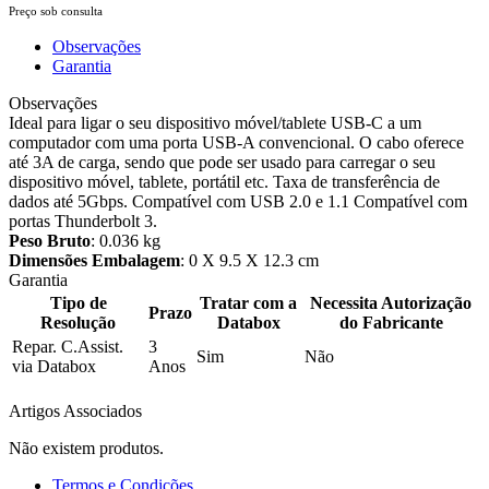
Preço sob consulta
Observações
Garantia
Observações
Ideal para ligar o seu dispositivo móvel/tablete USB-C a um
computador com uma porta USB-A convencional. O cabo oferece
até 3A de carga, sendo que pode ser usado para carregar o seu
dispositivo móvel, tablete, portátil etc. Taxa de transferência de
dados até 5Gbps. Compatível com USB 2.0 e 1.1 Compatível com
portas Thunderbolt 3.
Peso Bruto
: 0.036 kg
Dimensões Embalagem
: 0 X 9.5 X 12.3 cm
Garantia
Tipo de
Tratar com a
Necessita Autorização
Prazo
Resolução
Databox
do Fabricante
Repar. C.Assist.
3
Sim
Não
via Databox
Anos
Artigos Associados
Não existem produtos.
Termos e Condições