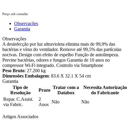
Preço sob consulta
Observações
Garantia
Observações
A desinfecção por luz ultravioleta elimina mais de 99,9% das
bactérias e vírus do ventilador. Remove até 99,5% das partículas
nocivas. Design com efeito de espelho Função de autolimpeza.
Previne bactérias, odores e fungos Garantia de 10 anos no
compressor Wi-Fi integrado. Controlo via Smartphone
Peso Bruto
: 27.200 kg
Dimensões Embalagem
: 83.6 X 32.1 X 54 cm
Garantia
Tipo de
Tratar com a
Necessita Autorização
Prazo
Resolução
Databox
do Fabricante
Repar. C.Assist.
2
Não
Não
via Fabric.
Anos
Artigos Associados