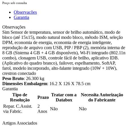
Preço sob consulta
Observações
Garantia
Observações
Sim Sensor de temperatura, sensor de brilho automático, modo de
bloco (até 15x15), modo natural modo bloco, método ISM, seleção
DPM, economia de energia, economia de energia inteligente,
reprodução de arquivo com USB, PIP / PBP (2), memória interna de
8 GB (Sistema 4 GB + 4 GB disponíveis), Wi-Fi integrado (802.11n
combo), clonagem USB, controle fácil de brilho, aplicativo IDB.
(Aplicativo do quadro branco), failover, espelhamento, SoftAP,
farol, modelo incorporado, alto-falante integrado (10W + 10W),
crestron conectado
Peso Bruto
: 26.300 kg
Dimensões Embalagem
: 16.2 X 126 X 78.5 cm
Garantia
Tipo de
Tratar com a
Necessita Autorização
Prazo
Resolução
Databox
do Fabricante
Repar. C.Assist.
2
Não
Não
via Fabric.
Anos
Artigos Associados