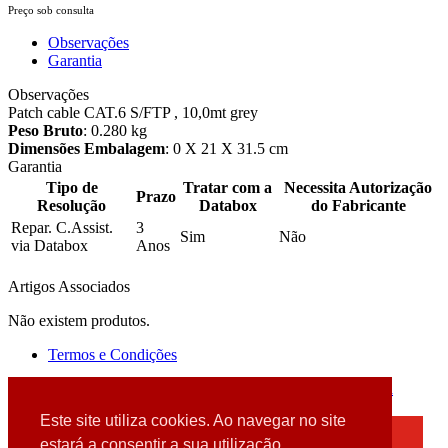
Preço sob consulta
Observações
Garantia
Observações
Patch cable CAT.6 S/FTP , 10,0mt grey
Peso Bruto
: 0.280 kg
Dimensões Embalagem
: 0 X 21 X 31.5 cm
Garantia
Tipo de
Tratar com a
Necessita Autorização
Prazo
Resolução
Databox
do Fabricante
Repar. C.Assist.
3
Sim
Não
via Databox
Anos
Artigos Associados
Não existem produtos.
Termos e Condições
2026 © DATABOX - Informática, S.A. |
Criado por
Alidata
Este site utiliza cookies. Ao navegar no site
×
estará a consentir a sua utilização.
Detectamos que está a usar um browser desatualizado