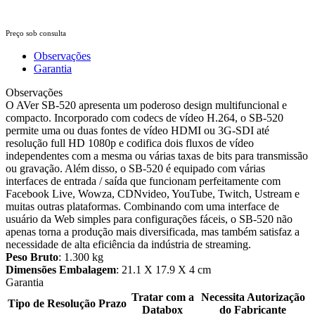
Preço sob consulta
Observações
Garantia
Observações
O AVer SB-520 apresenta um poderoso design multifuncional e
compacto. Incorporado com codecs de vídeo H.264, o SB-520
permite uma ou duas fontes de vídeo HDMI ou 3G-SDI até
resolução full HD 1080p e codifica dois fluxos de vídeo
independentes com a mesma ou várias taxas de bits para transmissão
ou gravação. Além disso, o SB-520 é equipado com várias
interfaces de entrada / saída que funcionam perfeitamente com
Facebook Live, Wowza, CDNvideo, YouTube, Twitch, Ustream e
muitas outras plataformas. Combinando com uma interface de
usuário da Web simples para configurações fáceis, o SB-520 não
apenas torna a produção mais diversificada, mas também satisfaz a
necessidade de alta eficiência da indústria de streaming.
Peso Bruto
: 1.300 kg
Dimensões Embalagem
: 21.1 X 17.9 X 4 cm
Garantia
Tratar com a
Necessita Autorização
Tipo de Resolução
Prazo
Databox
do Fabricante