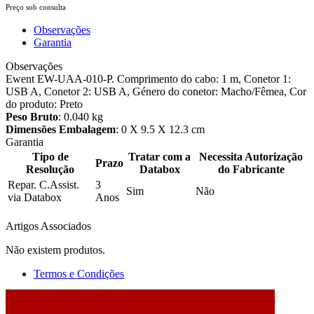
Preço sob consulta
Observações
Garantia
Observações
Ewent EW-UAA-010-P. Comprimento do cabo: 1 m, Conetor 1:
USB A, Conetor 2: USB A, Género do conetor: Macho/Fêmea, Cor
do produto: Preto
Peso Bruto
: 0.040 kg
Dimensões Embalagem
: 0 X 9.5 X 12.3 cm
Garantia
Tipo de
Tratar com a
Necessita Autorização
Prazo
Resolução
Databox
do Fabricante
Repar. C.Assist.
3
Sim
Não
via Databox
Anos
Artigos Associados
Não existem produtos.
Termos e Condições
2026 © DATABOX - Informática, S.A. |
Criado por
Alidata