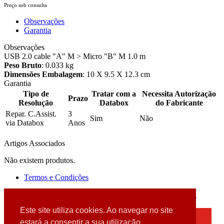
Preço sob consulta
Observações
Garantia
Observações
USB 2.0 cable "A" M > Micro "B" M 1.0 m
Peso Bruto
: 0.033 kg
Dimensões Embalagem
: 10 X 9.5 X 12.3 cm
Garantia
Tipo de
Tratar com a
Necessita Autorização
Prazo
Resolução
Databox
do Fabricante
Repar. C.Assist.
3
Sim
Não
via Databox
Anos
Artigos Associados
Não existem produtos.
Termos e Condições
2026 © DATABOX - Informática, S.A. |
Criado por
Alidata
Este site utiliza cookies. Ao navegar no site
×
estará a consentir a sua utilização.
Detectamos que está a usar um browser desatualizado