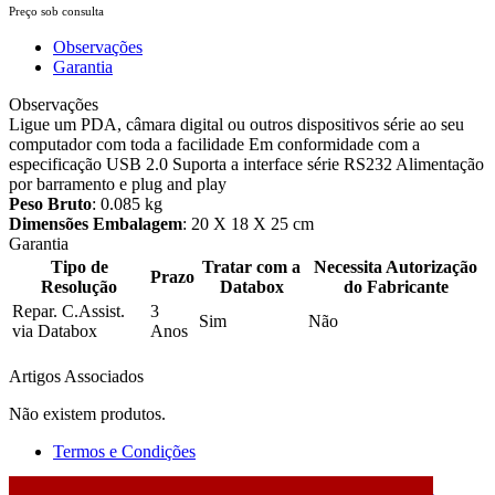
Preço sob consulta
Observações
Garantia
Observações
Ligue um PDA, câmara digital ou outros dispositivos série ao seu
computador com toda a facilidade Em conformidade com a
especificação USB 2.0 Suporta a interface série RS232 Alimentação
por barramento e plug and play
Peso Bruto
: 0.085 kg
Dimensões Embalagem
: 20 X 18 X 25 cm
Garantia
Tipo de
Tratar com a
Necessita Autorização
Prazo
Resolução
Databox
do Fabricante
Repar. C.Assist.
3
Sim
Não
via Databox
Anos
Artigos Associados
Não existem produtos.
Termos e Condições
2026 © DATABOX - Informática, S.A. |
Criado por
Alidata