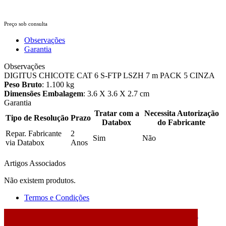
Preço sob consulta
Observações
Garantia
Observações
DIGITUS CHICOTE CAT 6 S-FTP LSZH 7 m PACK 5 CINZA
Peso Bruto
: 1.100 kg
Dimensões Embalagem
: 3.6 X 3.6 X 2.7 cm
Garantia
Tratar com a
Necessita Autorização
Tipo de Resolução
Prazo
Databox
do Fabricante
Repar. Fabricante
2
Sim
Não
via Databox
Anos
Artigos Associados
Não existem produtos.
Termos e Condições
2026 © DATABOX - Informática, S.A. |
Criado por
Alidata