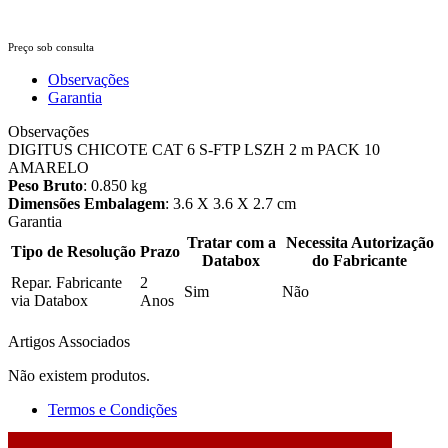
Preço sob consulta
Observações
Garantia
Observações
DIGITUS CHICOTE CAT 6 S-FTP LSZH 2 m PACK 10
AMARELO
Peso Bruto
: 0.850 kg
Dimensões Embalagem
: 3.6 X 3.6 X 2.7 cm
Garantia
Tratar com a
Necessita Autorização
Tipo de Resolução
Prazo
Databox
do Fabricante
Repar. Fabricante
2
Sim
Não
via Databox
Anos
Artigos Associados
Não existem produtos.
Termos e Condições
2026 © DATABOX - Informática, S.A. |
Criado por
Alidata