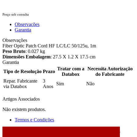
Preço sob consulta
Observações
Garantia
Observações
Fiber Optic Patch Cord HF LC/LC 50/125u, 1m
Peso Bruto
: 0.027 kg
Dimensões Embalagem
: 27.5 X 1.2 X 17.5 cm
Garantia
Tratar com a
Necessita Autorização
Tipo de Resolução
Prazo
Databox
do Fabricante
Repar. Fabricante
3
Sim
Não
via Databox
Anos
Artigos Associados
Não existem produtos.
Termos e Condições
2026 © DATABOX - Informática, S.A. |
Criado por
Alidata