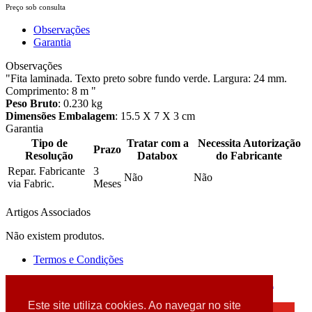
Preço sob consulta
Observações
Garantia
Observações
"Fita laminada. Texto preto sobre fundo verde. Largura: 24 mm.
Comprimento: 8 m "
Peso Bruto
: 0.230 kg
Dimensões Embalagem
: 15.5 X 7 X 3 cm
Garantia
Tipo de
Tratar com a
Necessita Autorização
Prazo
Resolução
Databox
do Fabricante
Repar. Fabricante
3
Não
Não
via Fabric.
Meses
Artigos Associados
Não existem produtos.
Termos e Condições
2026 © DATABOX - Informática, S.A. |
Criado por
Alidata
Este site utiliza cookies. Ao navegar no site
×