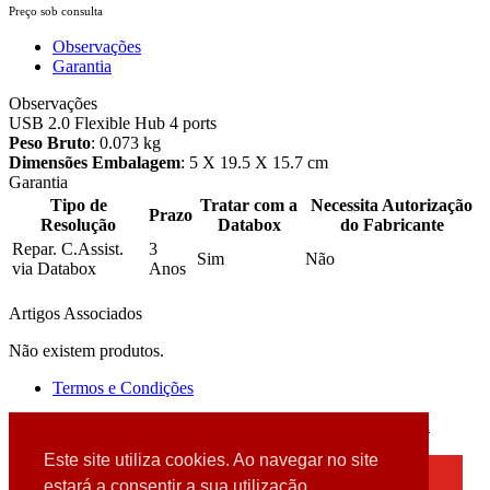
Preço sob consulta
Observações
Garantia
Observações
USB 2.0 Flexible Hub 4 ports
Peso Bruto
: 0.073 kg
Dimensões Embalagem
: 5 X 19.5 X 15.7 cm
Garantia
Tipo de
Tratar com a
Necessita Autorização
Prazo
Resolução
Databox
do Fabricante
Repar. C.Assist.
3
Sim
Não
via Databox
Anos
Artigos Associados
Não existem produtos.
Termos e Condições
2026 © DATABOX - Informática, S.A. |
Criado por
Alidata
Este site utiliza cookies. Ao navegar no site
×
estará a consentir a sua utilização.
Detectamos que está a usar um browser desatualizado