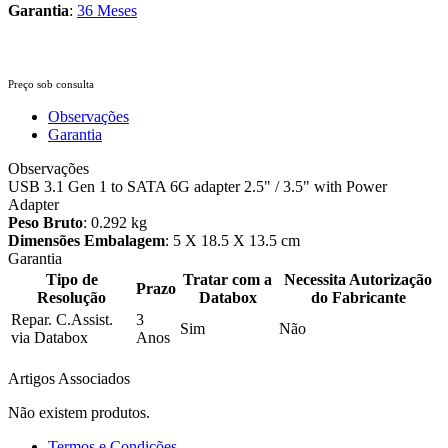
Garantia
:
36 Meses
Preço sob consulta
Observações
Garantia
Observações
USB 3.1 Gen 1 to SATA 6G adapter 2.5" / 3.5" with Power
Adapter
Peso Bruto
: 0.292 kg
Dimensões Embalagem
: 5 X 18.5 X 13.5 cm
Garantia
Tipo de
Tratar com a
Necessita Autorização
Prazo
Resolução
Databox
do Fabricante
Repar. C.Assist.
3
Sim
Não
via Databox
Anos
Artigos Associados
Não existem produtos.
Termos e Condições