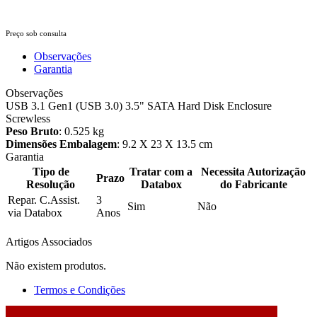
Preço sob consulta
Observações
Garantia
Observações
USB 3.1 Gen1 (USB 3.0) 3.5" SATA Hard Disk Enclosure
Screwless
Peso Bruto
: 0.525 kg
Dimensões Embalagem
: 9.2 X 23 X 13.5 cm
Garantia
Tipo de
Tratar com a
Necessita Autorização
Prazo
Resolução
Databox
do Fabricante
Repar. C.Assist.
3
Sim
Não
via Databox
Anos
Artigos Associados
Não existem produtos.
Termos e Condições
2026 © DATABOX - Informática, S.A. |
Criado por
Alidata