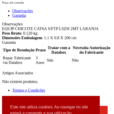
Preço sob consulta
Observações
Garantia
Observações
EQUIP CHICOTE CAT6A S/FTP LSZH 2MT LARANJA
Peso Bruto
: 0.120 kg
Dimensões Embalagem
: 1.1 X 0.8 X 200 cm
Garantia
Tratar com a
Necessita Autorização
Tipo de Resolução
Prazo
Databox
do Fabricante
Repar. Fabricante
3
Sim
Não
via Databox
Anos
Artigos Associados
Não existem produtos.
Termos e Condições
2026 © DATABOX - Informática, S.A. |
Criado por
Alidata
Este site utiliza cookies. Ao navegar no site
×
estará a consentir a sua utilização.
Detectamos que está a usar um browser desatualizado