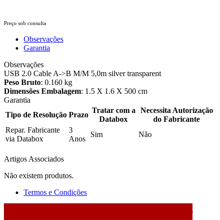
Preço sob consulta
Observações
Garantia
Observações
USB 2.0 Cable A->B M/M 5,0m silver transparent
Peso Bruto
: 0.160 kg
Dimensões Embalagem
: 1.5 X 1.6 X 500 cm
Garantia
Tratar com a
Necessita Autorização
Tipo de Resolução
Prazo
Databox
do Fabricante
Repar. Fabricante
3
Sim
Não
via Databox
Anos
Artigos Associados
Não existem produtos.
Termos e Condições
2026 © DATABOX - Informática, S.A. |
Criado por
Alidata