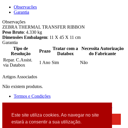
Observações
Garantia
Observações
ZEBRA THERMAL TRANSFER RIBBON
Peso Bruto
: 4.330 kg
Dimensões Embalagem
: 11 X 45 X 11 cm
Garantia
Tipo de
Tratar com a
Necessita Autorização
Prazo
Resolução
Databox
do Fabricante
Repar. C.Assist.
1 Ano
Sim
Não
via Databox
Artigos Associados
Não existem produtos.
Termos e Condições
2026 © DATABOX - Informática, S.A. |
Criado por
Alidata
Este site utiliza cookies. Ao navegar no site
×
estará a consentir a sua utilização.
Detectamos que está a usar um browser desatualizado