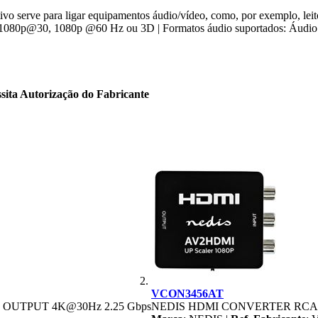
o serve para ligar equipamentos áudio/vídeo, como, por exemplo, leito
 1080p@30, 1080p @60 Hz ou 3D | Formatos áudio suportados: Áudio
sita Autorização do Fabricante
VCON3456AT
 OUTPUT 4K@30Hz 2.25 Gbps
NEDIS HDMI CONVERTER RCA I