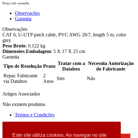
Preço sob consulta
Observações
Garantia
Observações
CAT 6, U-UTP patch cable, PVC AWG 26/7, length 5 m, color
grey
Peso Bruto
: 0.122 kg
Dimensões Embalagem
: 5 X 17 X 25 cm
Garantia
Tratar com a
Necessita Autorização
Tipo de Resolução
Prazo
Databox
do Fabricante
Repar. Fabricante
2
Sim
Não
via Databox
Anos
Artigos Associados
Não existem produtos.
Termos e Condições
2026 © DATABOX - Informática, S.A. |
Criado por
Alidata
Este site utiliza cookies. Ao navegar no site
×