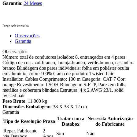
Garantia
:
24 Meses
Preço sob consulta
Observações
Garantia
Observações
Número total de condutores isolados: 8, entrançados em 4 pares
Código de cor: azul-branco, laranja-branco, verde-branco, castanho-
branco Blindagem dos pares individuais: folha em poliéster oculta
em alumínio, cobre 100% Gama de produto: Twisted Pair
Installation Cables Comprimento: 100 m Categoria: CAT 7 Cor:
orange Revestimento: LSOH Blindagem: S-FTP, Pares em folha
metálica e cobertura blindada Estrutura: 4 x 2 AWG 23/1, solid
twisted pair
Peso Bruto
: 11.000 kg
Dimensões Embalagem
: 38 X 38 X 12 cm
Garantia
Tratar com a
Necessita Autorização
Tipo de Resolução
Prazo
Databox
do Fabricante
Repar. Fabricante
2
Sim
Não
via Databox
Anos