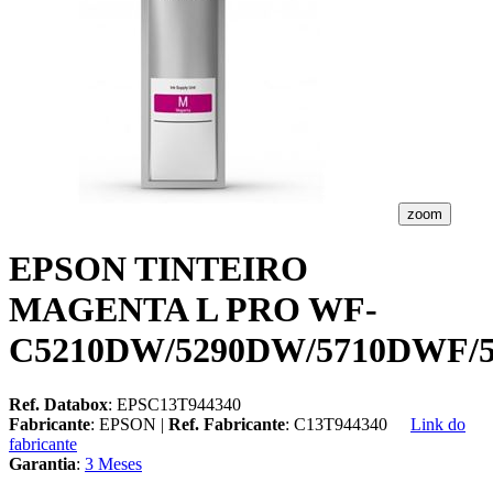
zoom
EPSON TINTEIRO
MAGENTA L PRO WF-
C5210DW/5290DW/5710DWF/
Ref. Databox
: EPSC13T944340
Fabricante
: EPSON |
Ref. Fabricante
: C13T944340
Link do
fabricante
Garantia
:
3 Meses