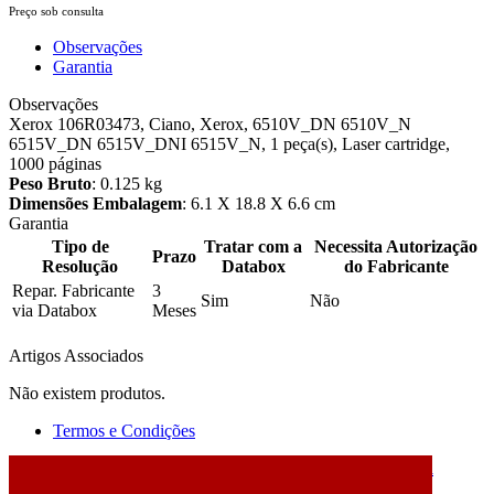
Preço sob consulta
Observações
Garantia
Observações
Xerox 106R03473, Ciano, Xerox, 6510V_DN 6510V_N
6515V_DN 6515V_DNI 6515V_N, 1 peça(s), Laser cartridge,
1000 páginas
Peso Bruto
: 0.125 kg
Dimensões Embalagem
: 6.1 X 18.8 X 6.6 cm
Garantia
Tipo de
Tratar com a
Necessita Autorização
Prazo
Resolução
Databox
do Fabricante
Repar. Fabricante
3
Sim
Não
via Databox
Meses
Artigos Associados
Não existem produtos.
Termos e Condições
2026 © DATABOX - Informática, S.A. |
Criado por
Alidata