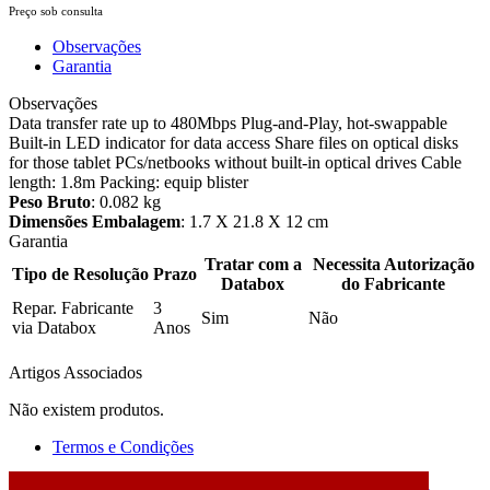
Preço sob consulta
Observações
Garantia
Observações
Data transfer rate up to 480Mbps Plug-and-Play, hot-swappable
Built-in LED indicator for data access Share files on optical disks
for those tablet PCs/netbooks without built-in optical drives Cable
length: 1.8m Packing: equip blister
Peso Bruto
: 0.082 kg
Dimensões Embalagem
: 1.7 X 21.8 X 12 cm
Garantia
Tratar com a
Necessita Autorização
Tipo de Resolução
Prazo
Databox
do Fabricante
Repar. Fabricante
3
Sim
Não
via Databox
Anos
Artigos Associados
Não existem produtos.
Termos e Condições
2026 © DATABOX - Informática, S.A. |
Criado por
Alidata