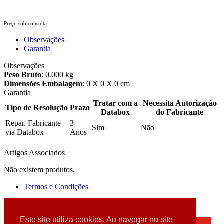
Preço sob consulta
Observações
Garantia
Observações
Peso Bruto
: 0.000 kg
Dimensões Embalagem
: 0 X 0 X 0 cm
Garantia
Tratar com a
Necessita Autorização
Tipo de Resolução
Prazo
Databox
do Fabricante
Repar. Fabricante
3
Sim
Não
via Databox
Anos
Artigos Associados
Não existem produtos.
Termos e Condições
2026 © DATABOX - Informática, S.A. |
Criado por
Alidata
Este site utiliza cookies. Ao navegar no site
×