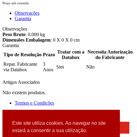
Preço sob consulta
Observações
Garantia
Observações
Peso Bruto
: 0.000 kg
Dimensões Embalagem
: 0 X 0 X 0 cm
Garantia
Tratar com a
Necessita Autorização
Tipo de Resolução
Prazo
Databox
do Fabricante
Repar. Fabricante
3
Sim
Não
via Databox
Anos
Artigos Associados
Não existem produtos.
Termos e Condições
2026 © DATABOX - Informática, S.A. |
Criado por
Alidata
Este site utiliza cookies. Ao navegar no site
×
estará a consentir a sua utilização.
Detectamos que está a usar um browser desatualizado