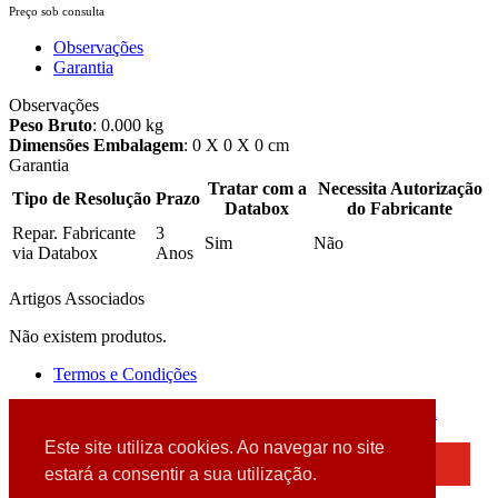
Preço sob consulta
Observações
Garantia
Observações
Peso Bruto
: 0.000 kg
Dimensões Embalagem
: 0 X 0 X 0 cm
Garantia
Tratar com a
Necessita Autorização
Tipo de Resolução
Prazo
Databox
do Fabricante
Repar. Fabricante
3
Sim
Não
via Databox
Anos
Artigos Associados
Não existem produtos.
Termos e Condições
2026 © DATABOX - Informática, S.A. |
Criado por
Alidata
Este site utiliza cookies. Ao navegar no site
×
estará a consentir a sua utilização.
Detectamos que está a usar um browser desatualizado