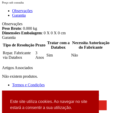
Preço sob consulta
Observações
Garantia
Observações
Peso Bruto
: 0.000 kg
Dimensões Embalagem
: 0 X 0 X 0 cm
Garantia
Tratar com a
Necessita Autorização
Tipo de Resolução
Prazo
Databox
do Fabricante
Repar. Fabricante
3
Sim
Não
via Databox
Anos
Artigos Associados
Não existem produtos.
Termos e Condições
2026 © DATABOX - Informática, S.A. |
Criado por
Alidata
Este site utiliza cookies. Ao navegar no site
×
estará a consentir a sua utilização.
Detectamos que está a usar um browser desatualizado