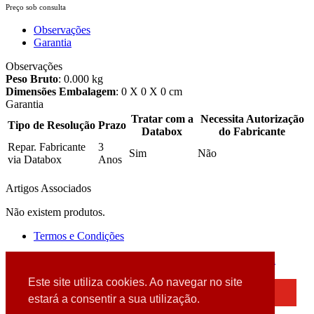
Preço sob consulta
Observações
Garantia
Observações
Peso Bruto
: 0.000 kg
Dimensões Embalagem
: 0 X 0 X 0 cm
Garantia
Tratar com a
Necessita Autorização
Tipo de Resolução
Prazo
Databox
do Fabricante
Repar. Fabricante
3
Sim
Não
via Databox
Anos
Artigos Associados
Não existem produtos.
Termos e Condições
2026 © DATABOX - Informática, S.A. |
Criado por
Alidata
Este site utiliza cookies. Ao navegar no site
×
estará a consentir a sua utilização.
Detectamos que está a usar um browser desatualizado