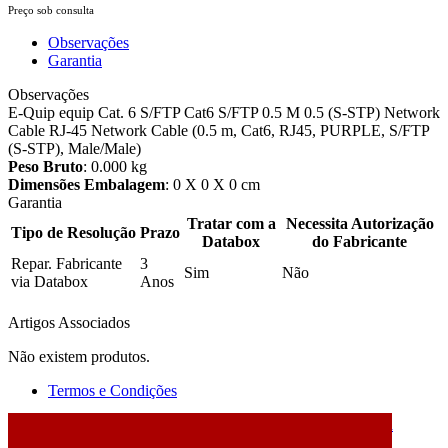
Preço sob consulta
Observações
Garantia
Observações
E-Quip equip Cat. 6 S/FTP Cat6 S/FTP 0.5 M 0.5 (S-STP) Network
Cable RJ-45 Network Cable (0.5 m, Cat6, RJ45, PURPLE, S/FTP
(S-STP), Male/Male)
Peso Bruto
: 0.000 kg
Dimensões Embalagem
: 0 X 0 X 0 cm
Garantia
Tratar com a
Necessita Autorização
Tipo de Resolução
Prazo
Databox
do Fabricante
Repar. Fabricante
3
Sim
Não
via Databox
Anos
Artigos Associados
Não existem produtos.
Termos e Condições
2026 © DATABOX - Informática, S.A. |
Criado por
Alidata