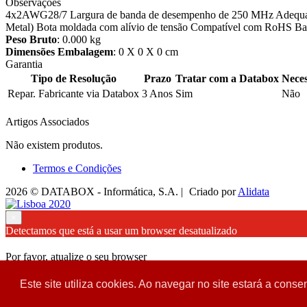
Observações
4x2AWG28/7 Largura de banda de desempenho de 250 MHz Adequado 
Metal) Bota moldada com alívio de tensão Compatível com RoHS 
Peso Bruto
: 0.000 kg
Dimensões Embalagem
: 0 X 0 X 0 cm
Garantia
Tipo de Resolução
Prazo
Tratar com a Databox
Neces
Repar. Fabricante via Databox
3 Anos
Sim
Não
Artigos Associados
Não existem produtos.
Termos e Condições
2026 © DATABOX - Informática, S.A. |
Criado por
Alidata
×
Detectamos que está a usar um browser desatualizado
Por favor, atualize o seu browser
para garantir uma melhor experiência.
Este site utiliza cookies. Ao navegar no site estará a consen
Fechar