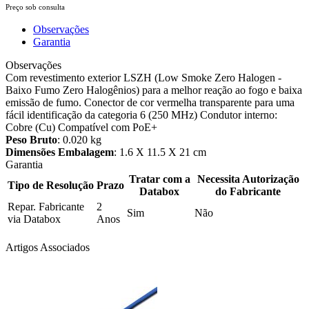
Preço sob consulta
Observações
Garantia
Observações
Com revestimento exterior LSZH (Low Smoke Zero Halogen -
Baixo Fumo Zero Halogênios) para a melhor reação ao fogo e baixa
emissão de fumo. Conector de cor vermelha transparente para uma
fácil identificação da categoria 6 (250 MHz) Condutor interno:
Cobre (Cu) Compatível com PoE+
Peso Bruto
: 0.020 kg
Dimensões Embalagem
: 1.6 X 11.5 X 21 cm
Garantia
Tratar com a
Necessita Autorização
Tipo de Resolução
Prazo
Databox
do Fabricante
Repar. Fabricante
2
Sim
Não
via Databox
Anos
Artigos Associados