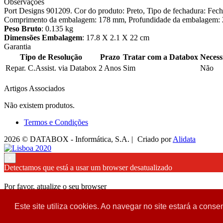
Observações
Port Designs 901209. Cor do produto: Preto, Tipo de fechadura: Fe
Comprimento da embalagem: 178 mm, Profundidade da embalagem: 21 
Peso Bruto
: 0.135 kg
Dimensões Embalagem
: 17.8 X 2.1 X 22 cm
Garantia
Tipo de Resolução
Prazo
Tratar com a Databox
Necess
Repar. C.Assist. via Databox
2 Anos
Sim
Não
Artigos Associados
Não existem produtos.
Termos e Condições
2026 © DATABOX - Informática, S.A. |
Criado por
Alidata
×
Detectamos que está a usar um browser desatualizado
Por favor, atualize o seu browser
para garantir uma melhor experiência.
Este site utiliza cookies. Ao navegar no site estará a consen
Fechar