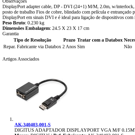
Observações
DisplayPort adapter cable, DP - DVI (24+1) M/M, 2.0m, w/interlock,
posto de trabalho Fios de cobre, blindado com película e entrançado p
DisplayPort em sinais DVI e é ideal para ligação de dispositivos co
Peso Bruto
: 0.230 kg
Dimensões Embalagem
: 24.5 X 23 X 17 cm
Garantia
Tipo de Resolução
Prazo
Tratar com a Databox
Neces
Repar. Fabricante via Databox
2 Anos
Sim
Não
Artigos Associados
AK-340403-001-S
DIGITUS ADAPTADOR DISPLAYPORT VGA M/F 0.15M