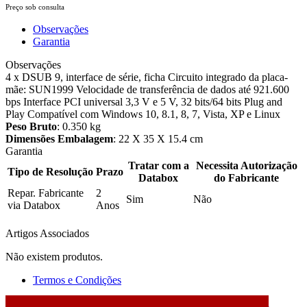
Preço sob consulta
Observações
Garantia
Observações
4 x DSUB 9, interface de série, ficha Circuito integrado da placa-
mãe: SUN1999 Velocidade de transferência de dados até 921.600
bps Interface PCI universal 3,3 V e 5 V, 32 bits/64 bits Plug and
Play Compatível com Windows 10, 8.1, 8, 7, Vista, XP e Linux
Peso Bruto
: 0.350 kg
Dimensões Embalagem
: 22 X 35 X 15.4 cm
Garantia
Tratar com a
Necessita Autorização
Tipo de Resolução
Prazo
Databox
do Fabricante
Repar. Fabricante
2
Sim
Não
via Databox
Anos
Artigos Associados
Não existem produtos.
Termos e Condições
2026 © DATABOX - Informática, S.A. |
Criado por
Alidata