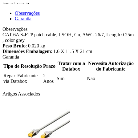
Preço sob consulta
Observações
Garantia
Observações
CAT 6A S-FTP patch cable, LSOH, Cu, AWG 26/7, Length 0.25m
, color grey
Peso Bruto
: 0.020 kg
Dimensões Embalagem
: 1.6 X 11.5 X 21 cm
Garantia
Tratar com a
Necessita Autorização
Tipo de Resolução
Prazo
Databox
do Fabricante
Repar. Fabricante
2
Sim
Não
via Databox
Anos
Artigos Associados