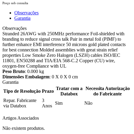
Preço sob consulta
Observações
Garantia
Observações
Stranded 26AWG with 250MHz performance Foil-shielded with
branding to reduce signal cross talk Pair in metal foil (PIMF) to
further enhance EMI interference 50 microns gold plated contacts
for best connection Molded assemblies with great strain relief
properties Low Smoke Zero Halogen (LSZH) cables ISO/IEC
11801, EN50288 and TIA/EIA 568-C.2 Copper (CU) wire,
oxygen-free Compliance with UL
Peso Bruto
: 0.000 kg
Dimensões Embalagem
: 0 X 0 X 0 cm
Garantia
Tratar com a
Necessita Autorização
Tipo de Resolução
Prazo
Databox
do Fabricante
Repar. Fabricante
3
Sim
Não
via Databox
Anos
Artigos Associados
Não existem produtos.