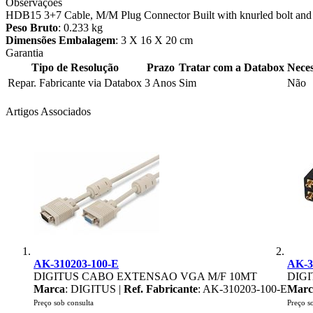
Observações
HDB15 3+7 Cable, M/M Plug Connector Built with knurled bolt and f
Peso Bruto
: 0.233 kg
Dimensões Embalagem
: 3 X 16 X 20 cm
Garantia
Tipo de Resolução
Prazo
Tratar com a Databox
Neces
Repar. Fabricante via Databox
3 Anos
Sim
Não
Artigos Associados
AK-310203-100-E
AK-3
DIGITUS CABO EXTENSAO VGA M/F 10MT
DIGI
Marca
: DIGITUS |
Ref. Fabricante
: AK-310203-100-E
Marc
Preço sob consulta
Preço s