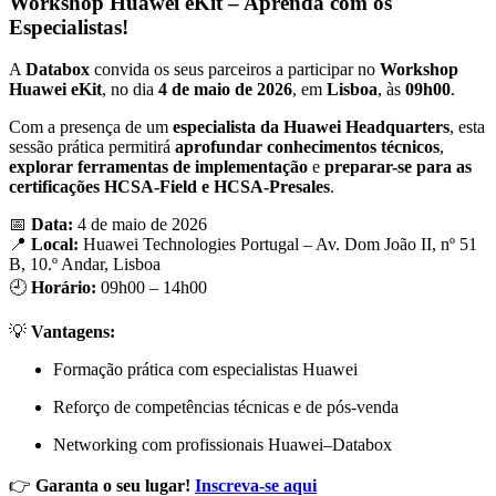
Workshop Huawei eKit – Aprenda com os
Especialistas!
A
Databox
convida os seus parceiros a participar no
Workshop
Huawei eKit
, no dia
4 de maio de 2026
, em
Lisboa
, às
09h00
.
Com a presença de um
especialista da Huawei Headquarters
, esta
sessão prática permitirá
aprofundar conhecimentos técnicos
,
explorar ferramentas de implementação
e
preparar-se para as
certificações HCSA-Field e HCSA-Presales
.
📅
Data:
4 de maio de 2026
📍
Local:
Huawei Technologies Portugal – Av. Dom João II, nº 51
B, 10.º Andar, Lisboa
🕘
Horário:
09h00 – 14h00
💡
Vantagens:
Formação prática com especialistas Huawei
Reforço de competências técnicas e de pós-venda
Networking com profissionais Huawei–Databox
👉
Garanta o seu lugar!
Inscreva-se aqui